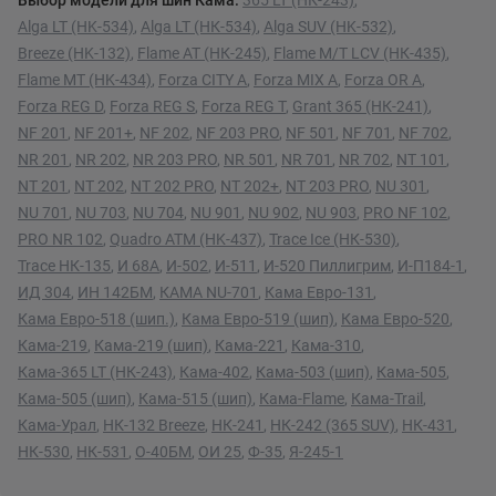
Выбор модели для шин Кама:
365 LT (НК-243)
,
Alga LT (HK-534)
,
Alga LT (НК-534)
,
Alga SUV (HK-532)
,
Breeze (HK-132)
,
Flame AT (НК-245)
,
Flame M/T LCV (НК-435)
,
Flame MT (HK-434)
,
Forza CITY A
,
Forza MIX A
,
Forza OR A
,
Forza REG D
,
Forza REG S
,
Forza REG T
,
Grant 365 (НК-241)
,
NF 201
,
NF 201+
,
NF 202
,
NF 203 PRO
,
NF 501
,
NF 701
,
NF 702
,
NR 201
,
NR 202
,
NR 203 PRO
,
NR 501
,
NR 701
,
NR 702
,
NT 101
,
NT 201
,
NT 202
,
NT 202 PRO
,
NT 202+
,
NT 203 PRO
,
NU 301
,
NU 701
,
NU 703
,
NU 704
,
NU 901
,
NU 902
,
NU 903
,
PRO NF 102
,
PRO NR 102
,
Quadro ATM (HK-437)
,
Trace Ice (НК-530)
,
Trace НК-135
,
И 68А
,
И-502
,
И-511
,
И-520 Пиллигрим
,
И-П184-1
,
ИД 304
,
ИН 142БМ
,
КАМА NU-701
,
Кама Евро-131
,
Кама Евро-518 (шип.)
,
Кама Евро-519 (шип)
,
Кама Евро-520
,
Кама-219
,
Кама-219 (шип)
,
Кама-221
,
Кама-310
,
Кама-365 LT (НК-243)
,
Кама-402
,
Кама-503 (шип)
,
Кама-505
,
Кама-505 (шип)
,
Кама-515 (шип)
,
Кама-Flame
,
Кама-Trail
,
Кама-Урал
,
НК-132 Breeze
,
НК-241
,
НК-242 (365 SUV)
,
НК-431
,
НК-530
,
НК-531
,
О-40БМ
,
ОИ 25
,
Ф-35
,
Я-245-1