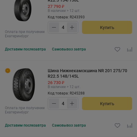
R22.5 154/150L
27 790 ₽
В наличии > 12 шт.
Код товара: R243393
Купить
Оплата при получении
Екатеринбург
Доставим
послезавтра
Самовывоз
завтра
Шина Нижнекамскшина NR 201 275/70
R22.5 148/145L
26 730 ₽
В наличии > 12 шт.
Код товара: R245288
Купить
Оплата при получении
Екатеринбург
Доставим
послезавтра
Самовывоз
завтра