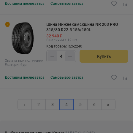
Доставим
послезавтра
Самовывоз
завтра
Шина Нижнекамскшина NR 203 PRO
315/80 R22.5 156/150L
32 940 ₽
В наличии > 12 шт.
Код товара: R262240
Купить
Оплата при получении
Екатеринбург
Доставим
послезавтра
Самовывоз
завтра
«
2
3
4
5
6
»