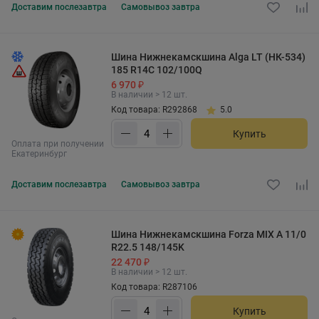
Доставим
послезавтра
Самовывоз
завтра
Шина Нижнекамскшина Alga LT (НК-534)
185 R14C 102/100Q
6 970 ₽
В наличии > 12 шт.
Код товара: R292868
5.0
Купить
Оплата при получении
Екатеринбург
Доставим
послезавтра
Самовывоз
завтра
Шина Нижнекамскшина Forza MIX A 11/0
R22.5 148/145K
22 470 ₽
В наличии > 12 шт.
Код товара: R287106
Купить