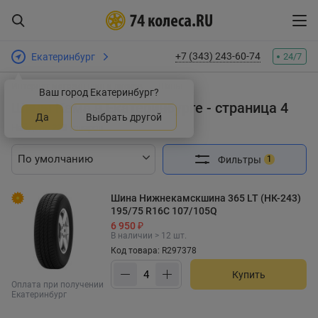
+7 (343) 243-60-74
Екатеринбург
24/7
Интернет-магазин шин и дисков
Шины
Ваш город Екатеринбург?
Шины Кама в Екатеринбурге - страница 4
Да
Выбрать другой
Найдено 225 товаров
Фильтры
1
Шина Нижнекамскшина 365 LT (НК-243)
195/75 R16C 107/105Q
6 950 ₽
В наличии > 12 шт.
Код товара: R297378
Купить
Оплата при получении
Екатеринбург