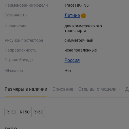
Наименование модели
Trace НК-135
Сезонность
Летние
Назначение
для коммерческого
транспорта
Рисунок протектора
симметричный
Направленность
ненаправленные
Страна бренда
Россия
All-season
Нет
Размеры в наличии
Описание
Отзывы о модели
Д
1
R13C
R15C
R16C