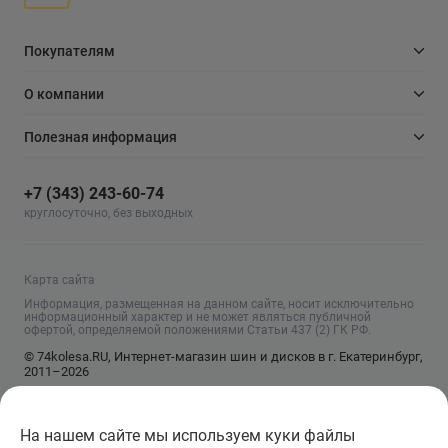
Покупателям
О компании
Полезная информация
+7 (343) 243-60-74
круглосуточно, без выходных
Карта сайта
Информация, размещенная на данном сайте, носит исключительно
информационный характер и не может являться публичной
офертой, определяемой положениями Статьи 437 (2) ГК РФ.
© 74kolesa.RU, Интернет-магазин шин и дисков в г. Екатеринбург,
2011–2026
На нашем сайте мы используем куки файлы