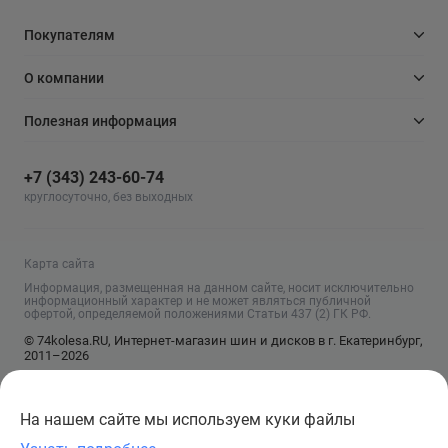
Покупателям
О компании
Полезная информация
+7 (343) 243-60-74
круглосуточно, без выходных
Карта сайта
Информация, размещенная на данном сайте, носит исключительно
информационный характер и не может являться публичной
офертой, определяемой положениями Статьи 437 (2) ГК РФ.
© 74kolesa.RU, Интернет-магазин шин и дисков в г. Екатеринбург,
2011–2026
На нашем сайте мы используем куки файлы