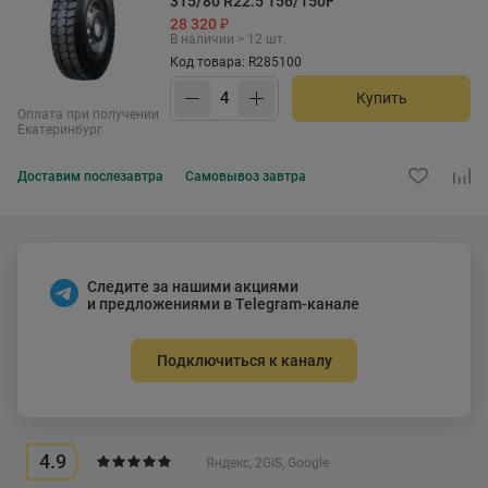
315/80 R22.5 156/150F
28 320 ₽
В наличии > 12 шт.
Код товара: R285100
Купить
Оплата при получении
Екатеринбург
Доставим
послезавтра
Самовывоз
завтра
Следите за нашими акциями
и предложениями в Telegram-канале
Подключиться к каналу
4.9
Яндекс, 2GIS, Google