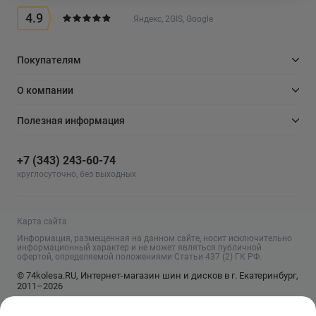
4.9
Яндекс, 2GIS, Google
Покупателям
О компании
Полезная информация
+7 (343) 243-60-74
круглосуточно, без выходных
Карта сайта
Информация, размещенная на данном сайте, носит исключительно
информационный характер и не может являться публичной
офертой, определяемой положениями Статьи 437 (2) ГК РФ.
© 74kolesa.RU, Интернет-магазин шин и дисков в г. Екатеринбург,
2011–2026