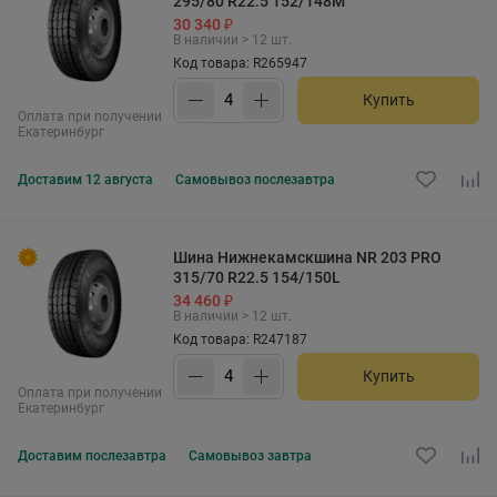
295/80 R22.5 152/148M
30 340 ₽
В наличии > 12 шт.
Код товара: R265947
Купить
Оплата при получении
Екатеринбург
Доставим
12 августа
Самовывоз
послезавтра
Шина Нижнекамскшина NR 203 PRO
315/70 R22.5 154/150L
34 460 ₽
В наличии > 12 шт.
Код товара: R247187
Купить
Оплата при получении
Екатеринбург
Доставим
послезавтра
Самовывоз
завтра