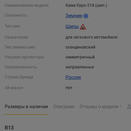
Наименование модели
Кама Евро-518 (шип.)
Сезонность
Зимние
Тип шин
Шипы
Назначение
для легкового автомобиля
Тип зимних шин
скандинавский
Рисунок протектора
симметричный
Направленность
направленные
Страна бренда
Россия
All-season
Нет
Размеры в наличии
Описание
Отзывы о модели
Д
1
R13