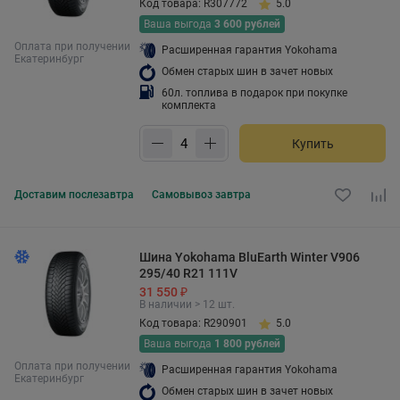
Код товара: R307772
5.0
Ваша выгода
3 600 рублей
Оплата при получении
Расширенная гарантия Yokohama
Екатеринбург
Обмен старых шин в зачет новых
60л. топлива в подарок при покупке
комплекта
Купить
Доставим
послезавтра
Самовывоз
завтра
Шина Yokohama BluEarth Winter V906
295/40 R21 111V
31 550 ₽
В наличии > 12 шт.
Код товара: R290901
5.0
Ваша выгода
1 800 рублей
Оплата при получении
Расширенная гарантия Yokohama
Екатеринбург
Обмен старых шин в зачет новых