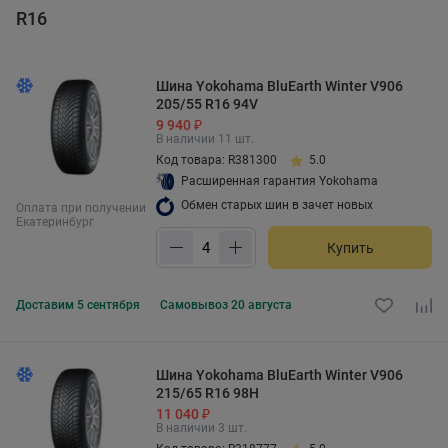
R16
Шина Yokohama BluEarth Winter V906
205/55 R16 94V
9 940 ₽
В наличии 11 шт.
Код товара: R381300
5.0
Расширенная гарантия Yokohama
Обмен старых шин в зачет новых
Оплата при получении
Екатеринбург
Купить
Доставим
5 сентября
Самовывоз
20 августа
Шина Yokohama BluEarth Winter V906
215/65 R16 98H
11 040 ₽
В наличии 3 шт.