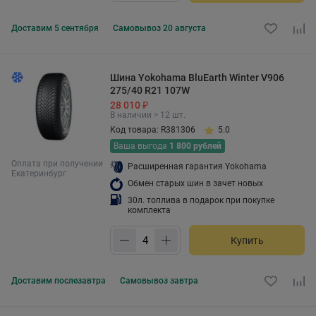
Доставим
5 сентября
Самовывоз
20 августа
Шина Yokohama BluEarth Winter V906
275/40 R21 107W
28 010 ₽
В наличии > 12 шт.
Код товара: R381306
5.0
Ваша выгода
1 800 рублей
Оплата при получении
Расширенная гарантия Yokohama
Екатеринбург
Обмен старых шин в зачет новых
30л. топлива в подарок при покупке
комплекта
Купить
Доставим
послезавтра
Самовывоз
завтра