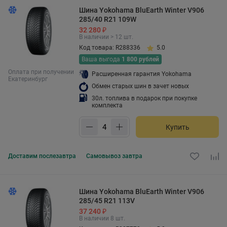
Шина Yokohama BluEarth Winter V906
285/40 R21 109W
32 280 ₽
В наличии > 12 шт.
Код товара: R288336
5.0
Ваша выгода
1 800 рублей
Оплата при получении
Расширенная гарантия Yokohama
Екатеринбург
Обмен старых шин в зачет новых
30л. топлива в подарок при покупке
комплекта
Купить
Доставим
послезавтра
Самовывоз
завтра
Шина Yokohama BluEarth Winter V906
285/45 R21 113V
37 240 ₽
В наличии 8 шт.