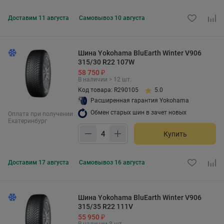
Доставим
11 августа
Самовывоз
10 августа
Шина Yokohama BluEarth Winter V906
315/30 R22 107W
58 750 ₽
В наличии > 12 шт.
Код товара: R290105
5.0
Расширенная гарантия Yokohama
Обмен старых шин в зачет новых
Оплата при получении
Екатеринбург
Купить
Доставим
17 августа
Самовывоз
16 августа
Шина Yokohama BluEarth Winter V906
315/35 R22 111V
55 950 ₽