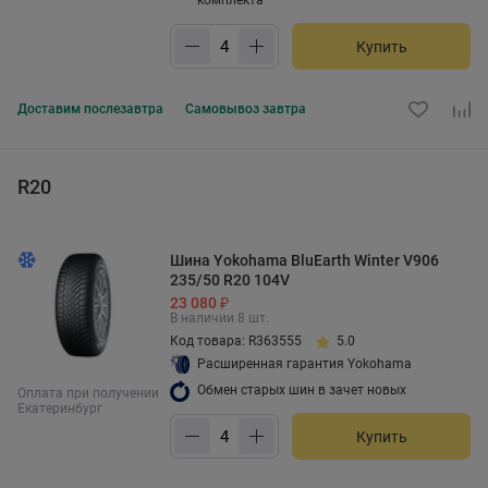
комплекта
Купить
Доставим
послезавтра
Самовывоз
завтра
R20
Шина Yokohama BluEarth Winter V906
235/50 R20 104V
23 080 ₽
В наличии 8 шт.
Код товара: R363555
5.0
Расширенная гарантия Yokohama
Обмен старых шин в зачет новых
Оплата при получении
Екатеринбург
Купить