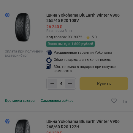
Шина Yokohama BluEarth Winter V906
265/45 R20 108V
26 240 ₽
В наличии 8 шт.
Код товара: R319372
5.0
Ваша выгода
1 800 рублей
Оплата при получении
Расширенная гарантия Yokohama
Екатеринбург
Обмен старых шин в зачет новых
30л. топлива в подарок при покупке
комплекта
Купить
Доставим
завтра
Самовывоз
сейчас
Шина Yokohama BluEarth Winter V906
265/60 R20 122H