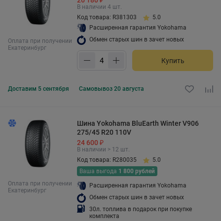
26 180 ₽
В наличии 4 шт.
Код товара: R381303
5.0
Расширенная гарантия Yokohama
Обмен старых шин в зачет новых
Оплата при получении
Екатеринбург
Купить
Доставим
5 сентября
Самовывоз
20 августа
Шина Yokohama BluEarth Winter V906
275/45 R20 110V
24 600 ₽
В наличии > 12 шт.
Код товара: R280035
5.0
Ваша выгода
1 800 рублей
Оплата при получении
Расширенная гарантия Yokohama
Екатеринбург
Обмен старых шин в зачет новых
30л. топлива в подарок при покупке
комплекта