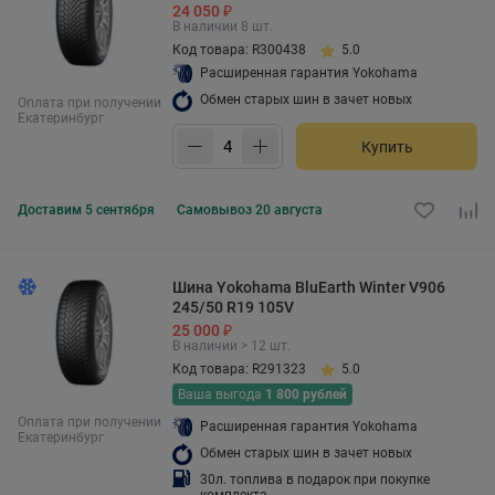
24 050 ₽
В наличии 8 шт.
Код товара: R300438
5.0
Расширенная гарантия Yokohama
Обмен старых шин в зачет новых
Оплата при получении
Екатеринбург
Купить
Доставим
5 сентября
Самовывоз
20 августа
Шина Yokohama BluEarth Winter V906
245/50 R19 105V
25 000 ₽
В наличии > 12 шт.
Код товара: R291323
5.0
Ваша выгода
1 800 рублей
Оплата при получении
Расширенная гарантия Yokohama
Екатеринбург
Обмен старых шин в зачет новых
30л. топлива в подарок при покупке