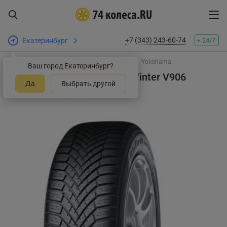
+7 (343) 243-60-74
Екатеринбург
24/7
Интернет-магазин шин и дисков
Шины
Yokohama
Ваш город Екатеринбург?
Шины Yokohama BluEarth Winter V906
Да
Выбрать другой
5.0
1 отзыв