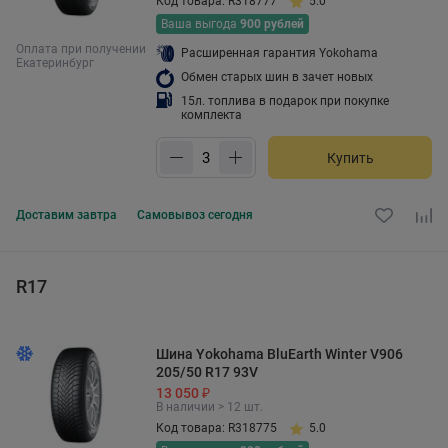
Код товара: R318777
5.0
Ваша выгода
900 рублей
Оплата при получении
Расширенная гарантия Yokohama
Екатеринбург
Обмен старых шин в зачет новых
15л. топлива в подарок при покупке
комплекта
Купить
Доставим
завтра
Самовывоз
сегодня
R17
Шина Yokohama BluEarth Winter V906
205/50 R17 93V
13 050 ₽
В наличии > 12 шт.
Код товара: R318775
5.0