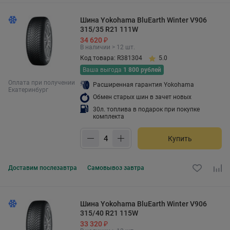
Шина Yokohama BluEarth Winter V906
315/35 R21 111W
34 620 ₽
В наличии > 12 шт.
Код товара: R381304
5.0
Ваша выгода
1 800 рублей
Оплата при получении
Расширенная гарантия Yokohama
Екатеринбург
Обмен старых шин в зачет новых
30л. топлива в подарок при покупке
комплекта
Купить
Доставим
послезавтра
Самовывоз
завтра
Шина Yokohama BluEarth Winter V906
315/40 R21 115W
33 320 ₽