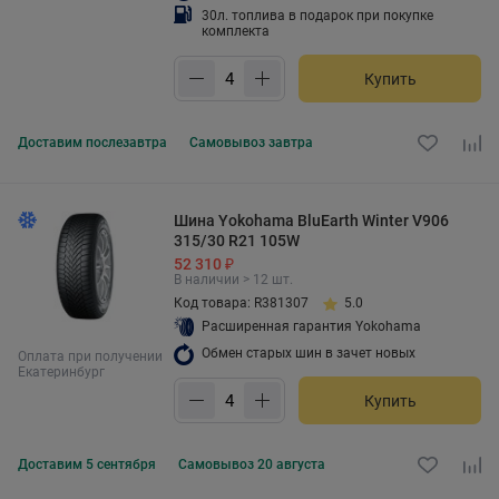
30л. топлива в подарок при покупке
комплекта
Купить
Доставим
послезавтра
Самовывоз
завтра
Шина Yokohama BluEarth Winter V906
315/30 R21 105W
52 310 ₽
В наличии > 12 шт.
Код товара: R381307
5.0
Расширенная гарантия Yokohama
Обмен старых шин в зачет новых
Оплата при получении
Екатеринбург
Купить
Доставим
5 сентября
Самовывоз
20 августа