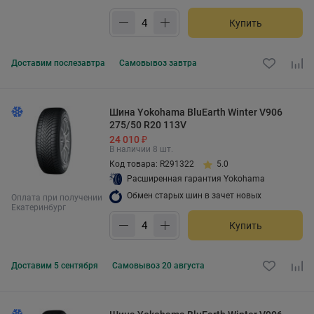
Купить
Доставим
послезавтра
Самовывоз
завтра
Шина Yokohama BluEarth Winter V906
275/50 R20 113V
24 010 ₽
В наличии 8 шт.
Код товара: R291322
5.0
Расширенная гарантия Yokohama
Обмен старых шин в зачет новых
Оплата при получении
Екатеринбург
Купить
Доставим
5 сентября
Самовывоз
20 августа