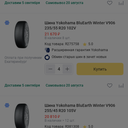
Доставим
5 сентября
Самовывоз
20 августа
Шина Yokohama BluEarth Winter V906
235/55 R20 102V
21 670 ₽
В наличии 8 шт.
Код товара: R275758
5.0
Расширенная гарантия Yokohama
Обмен старых шин в зачет новых
Оплата при получении
Екатеринбург
Купить
Доставим
5 сентября
Самовывоз
20 августа
Шина Yokohama BluEarth Winter V906
255/45 R20 105V
20 810 ₽
В наличии > 12 шт.
Код товара: R381308
5.0