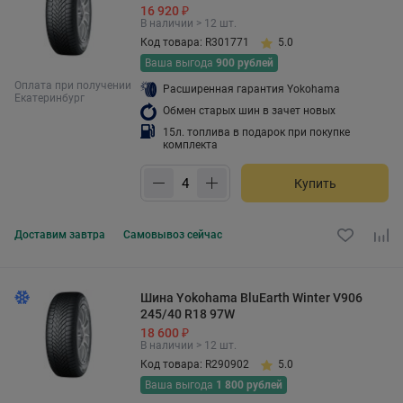
16 920 ₽
В наличии > 12 шт.
Код товара: R301771
5.0
Ваша выгода
900 рублей
Оплата при получении
Расширенная гарантия Yokohama
Екатеринбург
Обмен старых шин в зачет новых
15л. топлива в подарок при покупке
комплекта
Купить
Доставим
завтра
Самовывоз
сейчас
Шина Yokohama BluEarth Winter V906
245/40 R18 97W
18 600 ₽
В наличии > 12 шт.
Код товара: R290902
5.0
Ваша выгода
1 800 рублей