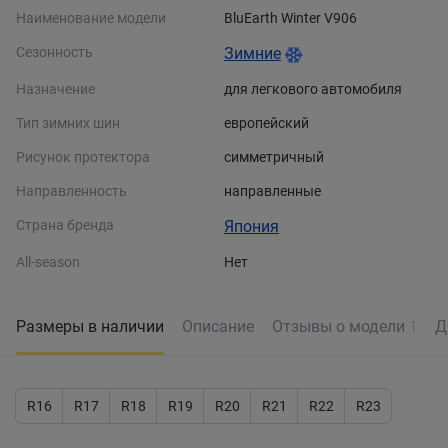
Наименование модели
BluEarth Winter V906
Сезонность
Зимние
Назначение
для легкового автомобиля
Тип зимних шин
европейский
Рисунок протектора
симметричный
Направленность
направленные
Страна бренда
Япония
All-season
Нет
Размеры в наличии
Описание
Отзывы о модели
Д
1
R16
R17
R18
R19
R20
R21
R22
R23