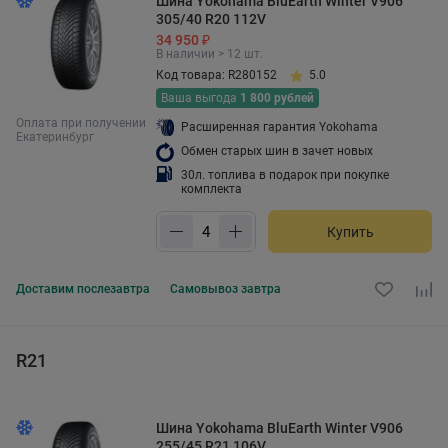
Шина Yokohama BluEarth Winter V906
305/40 R20 112V
34 950 ₽
В наличии > 12 шт.
Код товара: R280152
5.0
Ваша выгода
1 800 рублей
Оплата при получении
Расширенная гарантия Yokohama
Екатеринбург
Обмен старых шин в зачет новых
30л. топлива в подарок при покупке
комплекта
Купить
Доставим
послезавтра
Самовывоз
завтра
R21
Шина Yokohama BluEarth Winter V906
255/45 R21 106V