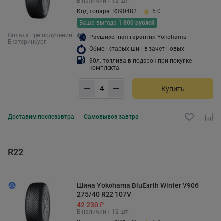
В наличии > 12 шт.
Код товара: R390482
5.0
Ваша выгода
1 800 рублей
Оплата при получении
Расширенная гарантия Yokohama
Екатеринбург
Обмен старых шин в зачет новых
30л. топлива в подарок при покупке
комплекта
Купить
Доставим
послезавтра
Самовывоз
завтра
R22
Шина Yokohama BluEarth Winter V906
275/40 R22 107V
42 230 ₽
В наличии > 12 шт.