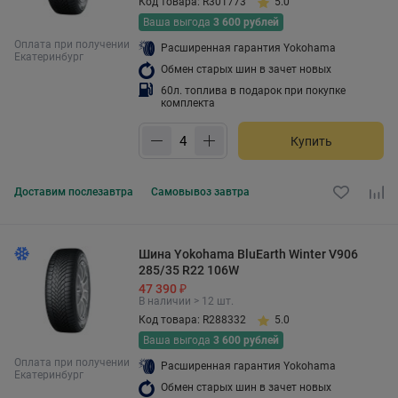
Код товара: R301773
5.0
Ваша выгода
3 600 рублей
Оплата при получении
Расширенная гарантия Yokohama
Екатеринбург
Обмен старых шин в зачет новых
60л. топлива в подарок при покупке
комплекта
Купить
Доставим
послезавтра
Самовывоз
завтра
Шина Yokohama BluEarth Winter V906
285/35 R22 106W
47 390 ₽
В наличии > 12 шт.
Код товара: R288332
5.0
Ваша выгода
3 600 рублей
Оплата при получении
Расширенная гарантия Yokohama
Екатеринбург
Обмен старых шин в зачет новых