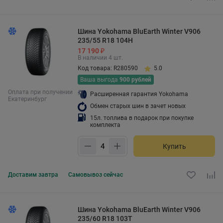
Шина Yokohama BluEarth Winter V906
235/55 R18 104H
17 190 ₽
В наличии 4 шт.
Код товара: R280590
5.0
Ваша выгода
900 рублей
Оплата при получении
Расширенная гарантия Yokohama
Екатеринбург
Обмен старых шин в зачет новых
15л. топлива в подарок при покупке
комплекта
Купить
Доставим
завтра
Самовывоз
сейчас
Шина Yokohama BluEarth Winter V906
235/60 R18 103T