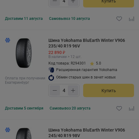
Купить
Доставим
11 августа
Самовывоз
10 августа
Шина Yokohama BluEarth Winter V906
235/40 R19 96V
22 890 ₽
В наличии > 12 шт.
Код товара: R294301
5.0
Расширенная гарантия Yokohama
Обмен старых шин в зачет новых
Оплата при получении
Екатеринбург
Купить
Доставим
5 сентября
Самовывоз
20 августа
Шина Yokohama BluEarth Winter V906
245/40 R19 98V