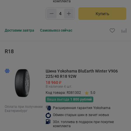
комплекта
Купить
Доставим
завтра
Самовывоз
сейчас
R18
Шина Yokohama BluEarth Winter V906
225/40 R18 92W
18 960 ₽
В наличии 4 шт.
Код товара: R381302
5.0
Ваша выгода
1 800 рублей
Оплата при получении
Расширенная гарантия Yokohama
Екатеринбург
Обмен старых шин в зачет новых
30л. топлива в подарок при покупке
комплекта