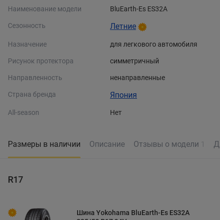
Наименование модели
BluEarth-Es ES32A
Сезонность
Летние
Назначение
для легкового автомобиля
Рисунок протектора
симметричный
Направленность
ненаправленные
Страна бренда
Япония
All-season
Нет
Размеры в наличии
Описание
Отзывы о модели
Д
1
R17
Шина Yokohama BluEarth-Es ES32A