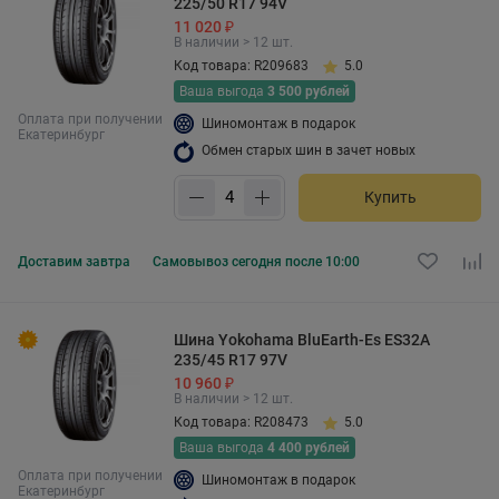
225/50 R17 94V
11 020 ₽
В наличии > 12 шт.
Код товара: R209683
5.0
Ваша выгода
3 500 рублей
Оплата при получении
Шиномонтаж в подарок
Екатеринбург
Обмен старых шин в зачет новых
Купить
Доставим
завтра
Самовывоз
сегодня после 10:00
Шина Yokohama BluEarth-Es ES32A
235/45 R17 97V
10 960 ₽
В наличии > 12 шт.
Код товара: R208473
5.0
Ваша выгода
4 400 рублей
Оплата при получении
Шиномонтаж в подарок
Екатеринбург