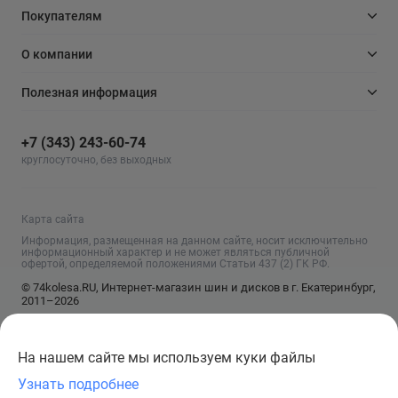
Покупателям
О компании
Полезная информация
+7 (343) 243-60-74
круглосуточно, без выходных
Карта сайта
Информация, размещенная на данном сайте, носит исключительно
информационный характер и не может являться публичной
офертой, определяемой положениями Статьи 437 (2) ГК РФ.
© 74kolesa.RU, Интернет-магазин шин и дисков в г. Екатеринбург,
2011–2026
На нашем сайте мы используем куки файлы
Узнать подробнее