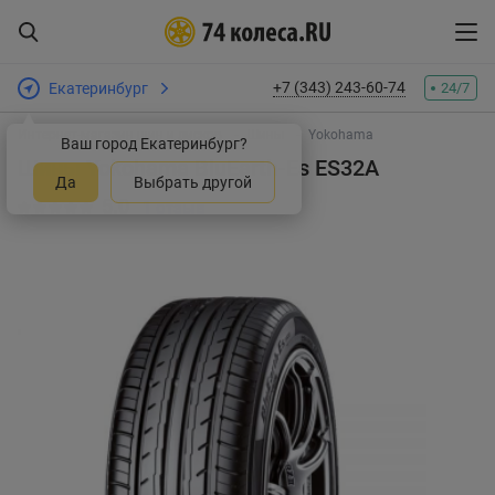
+7 (343) 243-60-74
Екатеринбург
24/7
Интернет-магазин шин и дисков
Шины
Yokohama
Ваш город Екатеринбург?
Шины Yokohama BluEarth-Es ES32A
Да
Выбрать другой
5.0
1 отзыв