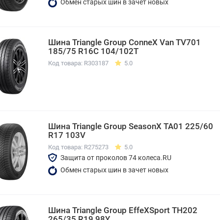
Обмен старых шин в зачет новых
Шина Triangle Group ConneX Van TV701
185/75 R16C 104/102T
Код товара: R303187
5.0
Шина Triangle Group SeasonX TA01 225/60
R17 103V
Код товара: R275273
5.0
Защита от проколов 74 колеса.RU
Обмен старых шин в зачет новых
Шина Triangle Group EffeXSport TH202
265/35 R19 98Y