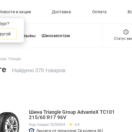
Новости и акции
Доставка
Оплата
В
бург?
ругой
О нас
Отзывы
Шиномонтаж
Статус за
ам: Triangle
ге
Найдено 370 товаров
Шина Triangle Group AdvanteX TC101
215/60 R17 96V
Код товара: R259304
4.8
Защита от проколов 74 колеса.RU