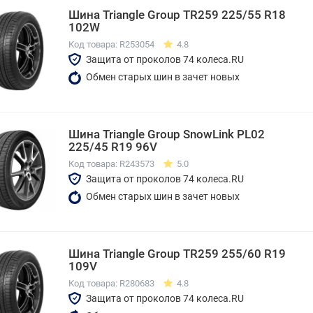
Шина Triangle Group TR259 225/55 R18
102W
Код товара: R253054
4.8
Защита от проколов 74 колеса.RU
Обмен старых шин в зачет новых
Шина Triangle Group SnowLink PL02
225/45 R19 96V
Код товара: R243573
5.0
Защита от проколов 74 колеса.RU
Обмен старых шин в зачет новых
Шина Triangle Group TR259 255/60 R19
109V
Код товара: R280683
4.8
Защита от проколов 74 колеса.RU