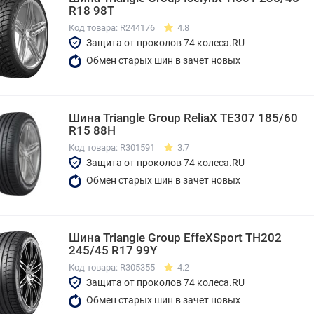
R18 98T
Код товара: R244176
4.8
Защита от проколов 74 колеса.RU
Обмен старых шин в зачет новых
Шина Triangle Group ReliaX TE307 185/60
R15 88H
Код товара: R301591
3.7
Защита от проколов 74 колеса.RU
Обмен старых шин в зачет новых
Шина Triangle Group EffeXSport TH202
245/45 R17 99Y
Код товара: R305355
4.2
Защита от проколов 74 колеса.RU
Обмен старых шин в зачет новых