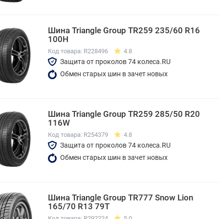
Шина Triangle Group TR259 235/60 R16
100H
Код товара: R228496
4.8
Защита от проколов 74 колеса.RU
Обмен старых шин в зачет новых
Шина Triangle Group TR259 285/50 R20
116W
Код товара: R254379
4.8
Защита от проколов 74 колеса.RU
Обмен старых шин в зачет новых
Шина Triangle Group TR777 Snow Lion
165/70 R13 79T
Код товара: R292224
5.0