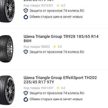
Код товара: R316301
4.2
Защита от проколов 74 колеса.RU
Обмен старых шин в зачет новых
Шина Triangle Group TR928 185/65 R14
86H
Код товара: R8002
5.0
Защита от проколов 74 колеса.RU
Шина Triangle Group EffeXSport TH202
235/45 R17 97Y
Код товара: R301497
4.2
Защита от проколов 74 колеса.RU
Обмен старых шин в зачет новых