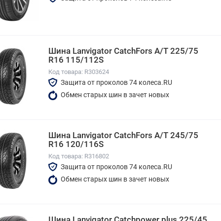
Шина Lanvigator CatchFors A/T 225/75
R16 115/112S
Код товара: R303624
Защита от проколов 74 колеса.RU
Обмен старых шин в зачет новых
Шина Lanvigator CatchFors A/T 245/75
R16 120/116S
Код товара: R316802
Защита от проколов 74 колеса.RU
Обмен старых шин в зачет новых
Шина Lanvigator Catchpower plus 225/45