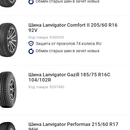
Обмен старых шин в зачет новых
Шина Lanvigator Comfort II 205/60 R16
92V
Код товара: R300293
Защита от проколов 74 колеса.RU
Обмен старых шин в зачет новых
Шина Lanvigator Gazill 185/75 R16C
104/102R
Код товара: R297490
Шина Lanvigator Performax 215/60 R17
96H