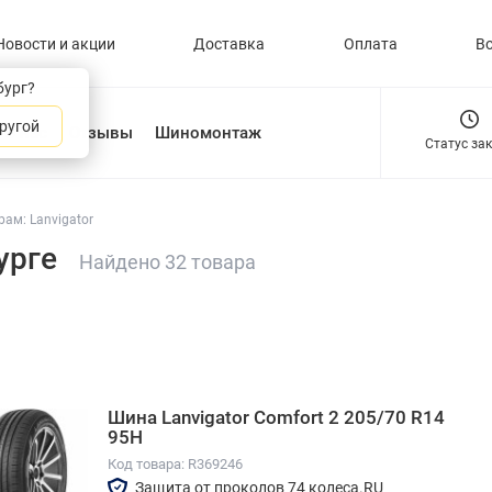
Новости и акции
Доставка
Оплата
В
бург?
ругой
О нас
Отзывы
Шиномонтаж
Статус за
ам: Lanvigator
урге
Найдено 32 товара
Шина Lanvigator Comfort 2 205/70 R14
95H
Код товара: R369246
Защита от проколов 74 колеса.RU