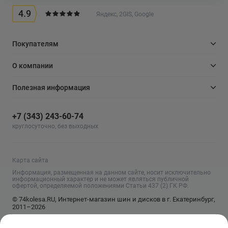
4.9
Яндекс, 2GIS, Google
Покупателям
О компании
Полезная информация
+7 (343) 243-60-74
круглосуточно, без выходных
Карта сайта
Информация, размещенная на данном сайте, носит исключительно
информационный характер и не может являться публичной
офертой, определяемой положениями Статьи 437 (2) ГК РФ.
© 74kolesa.RU, Интернет-магазин шин и дисков в г. Екатеринбург,
2011–2026