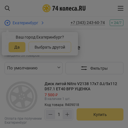
+7 (343) 243-60-74
Екатеринбург
24/7
Интернет-магазин шин и дисков
Диски
Ваш город Екатеринбург?
Поиск дисков по параметрам:
Диски Nitro в Екатеринбурге
Да
Выбрать другой
Найдено 59 товаров
Фильтры
Диск литой Nitro V2138 17x7.0J/5x112
D57.1 ET40 BFP УЦЕНКА
7 500 ₽
В наличии 1 шт.
Код товара: R409018
Купить
Оплата при получении
Екатеринбург