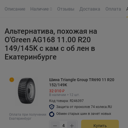
Описание
Наличие
Отзывы
Доставка
Оплата
0
Альтернатива, похожая на
O'Green AG168 11.00 R20
149/145K с кам с об лен в
Екатеринбурге
Шина Triangle Group TR690 11 R20
152/149K
32 010 ₽
В наличии > 12 шт.
Код товара: R246397
Защита от проколов 74 колеса.RU
Обмен старых шин в зачет новых
Оплата при получении
Екатеринбург
Купить