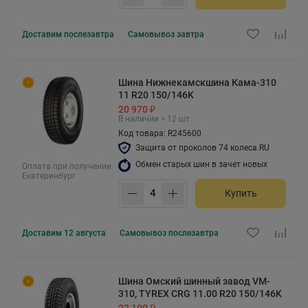
Доставим
послезавтра
Самовывоз
завтра
Шина Нижнекамскшина Кама-310
11 R20 150/146K
20 970 ₽
В наличии > 12 шт.
Код товара: R245600
Защита от проколов 74 колеса.RU
Обмен старых шин в зачет новых
Оплата при получении
Екатеринбург
Купить
Доставим
12 августа
Самовывоз
послезавтра
Шина Омский шинный завод VM-
310, TYREX CRG 11.00 R20 150/146K
22 100 ₽