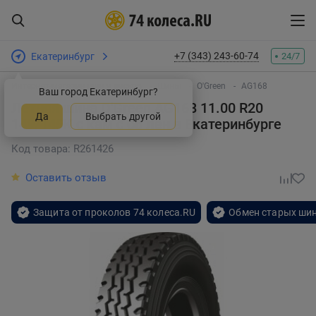
+7 (343) 243-60-74
Екатеринбург
24/7
Интернет-магазин шин и дисков
Шины
O'Green
AG168
Ваш город Екатеринбург?
Летняя шина O'Green AG168 11.00 R20
Да
Выбрать другой
149/145K с кам с об лен
в Екатеринбурге
Код товара: R261426
Оставить отзыв
Защита от проколов 74 колеса.RU
Обмен старых шин