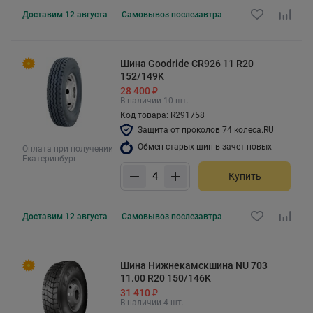
Доставим
12 августа
Самовывоз
послезавтра
Шина Goodride CR926 11 R20
152/149K
28 400 ₽
В наличии 10 шт.
Код товара: R291758
Защита от проколов 74 колеса.RU
Обмен старых шин в зачет новых
Оплата при получении
Екатеринбург
Купить
Доставим
12 августа
Самовывоз
послезавтра
Шина Нижнекамскшина NU 703
11.00 R20 150/146K
31 410 ₽
В наличии 4 шт.