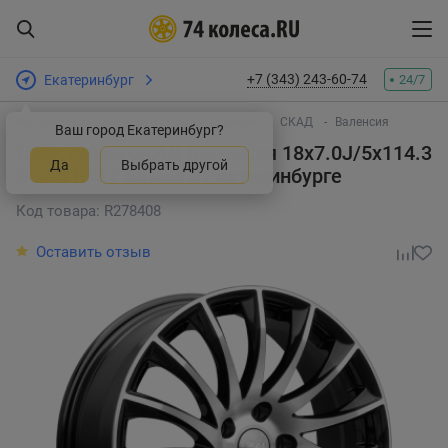
+7 (343) 243-60-74
Екатеринбург
24/7
Интернет-магазин шин и дисков
Диски
СКАД
Валенсия
Ваш город Екатеринбург?
Диск литой СКАД Валенсия 18x7.0J/5x114.3
Да
Выбрать другой
D66.6 ET37 Алмаз
в Екатеринбурге
Код товара: R278408
Оставить отзыв