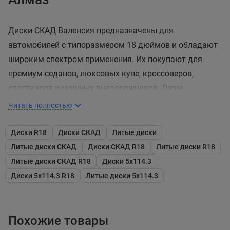
Диски СКАД Валенсия предназначены для
автомобилей с типоразмером 18 дюймов и обладают
широким спектром применения. Их покупают для
премиум-седанов, люксовых купе, кроссоверов,
спорткаров и мощных внедорожников. Даже
легкогрузовой коммерческий транспорт, такой как
Читать полностью
микроавтобусы и мобильные фургоны, может
использовать эти диски. Эта модель обладает рядом
Диски R18
Диски СКАД
Литые диски
преимуществ:
Литые диски СКАД
Диски СКАД R18
Литые диски R18
Литые диски СКАД R18
Диски 5x114.3
Усиленная конструкция обеспечивает
надежность и долговечность, что особенно
Диски 5x114.3 R18
Литые диски 5x114.3
важно для автомобилей большой массы.
Многочисленные опорные элементы равномерно
распределяют нагрузку по прочному ободу и
корпусу, что повышает устойчивость к
Похожие товары
различным видам ударов и механическим