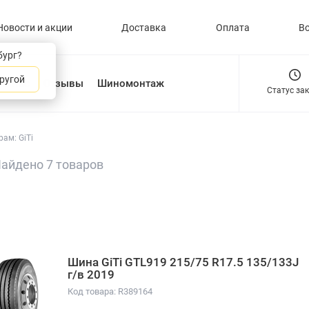
Новости и акции
Доставка
Оплата
В
бург?
ругой
О нас
Отзывы
Шиномонтаж
Статус за
ам: GiTi
айдено 7 товаров
Шина GiTi GTL919 215/75 R17.5 135/133J
г/в 2019
Код товара: R389164