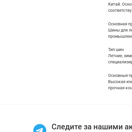
Китай. Осно
соответству
Основная п
Шины для ле
промышленн
Тип шин
Летние, зим
специализи
Основные 
Высокая изн
прочная кон
Следите за нашими а