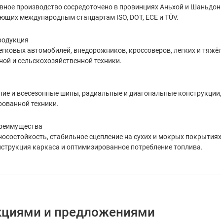
вное производство сосредоточено в провинциях Аньхой и Шаньдонь 
ющих международным стандартам ISO, DOT, ECE и TÜV.
родукция
гковых автомобилей, внедорожников, кроссоверов, легких и тяжёл
ой и сельскохозяйственной техники.
ние и всесезонные шины, радиальные и диагональные конструкции
рованной техники.
преимущества
осостойкость, стабильное сцепление на сухих и мокрых покрытиях
струкция каркаса и оптимизированное потребление топлива.
кциями и предложениями