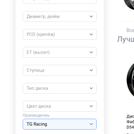
Диаметр, дюйм
Все
PCD (крепёж)
Луч
ET (вылет)
Ступица
Тип диска
Цвет диска
Производитель
Дис
Фаб
D54