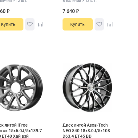
аличии > 12 шт.
В наличии > 12 шт.
860 ₽
7 640 ₽
Купить
Купить
к литой iFree
Диск литой Азов-Tech
ток 15x6.0J/5x139.7
NEO 840 18x8.0J/5x108
 ET40 Хай вэй
D63.4 ET45 BD