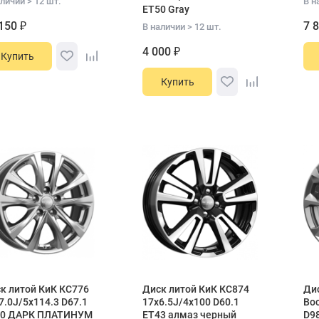
личии > 12 шт.
В н
ET50 Gray
150 ₽
7 
В наличии > 12 шт.
4 000 ₽
Купить
Купить
к литой КиК КС776
Диск литой КиК КС874
Дис
7.0J/5x114.3 D67.1
17x6.5J/4x100 D60.1
Вос
50 ДАРК ПЛАТИНУМ
ET43 алмаз черный
D98