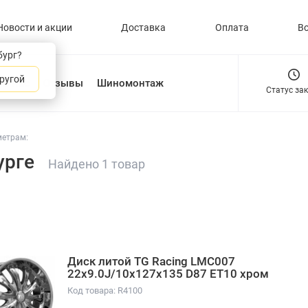
Новости и акции
Доставка
Оплата
В
бург?
ругой
О нас
Отзывы
Шиномонтаж
Статус за
метрам:
урге
Найдено 1 товар
Диск литой TG Racing LMC007
22x9.0J/10x127x135 D87 ET10 хром
Код товара: R4100