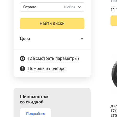
В на
Страна
Любая
11 
Найти диски
Цена
Где смотреть параметры?
Помощь в подборе
Шиномонтаж
со скидкой
Дис
17x
Подробнее
ET