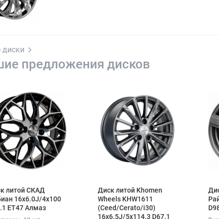
 диски
шие предложения дисков
к литой СКАД
Диск литой Khomen
Дис
иан 16x6.0J/4x100
Wheels KHW1611
Рай
.1 ET47 Алмаз
(Ceed/Cerato/i30)
D98
16x6.5J/5x114.3 D67.1