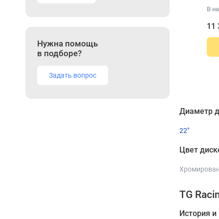
В на
11 
Нужна помощь
в подборе?
Задать вопрос
Диаметр д
22"
Цвет диск
Хромирова
TG Raci
История и