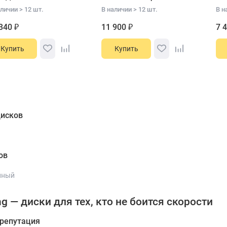
личии > 12 шт.
В наличии > 12 шт.
В н
340 ₽
11 900 ₽
7 
Купить
Купить
исков
ов
нный
ng — диски для тех, кто не боится скорости
 репутация