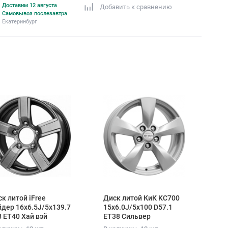
Доставим 12 августа
Добавить к сравнению
Самовывоз послезавтра
Екатеринбург
к литой iFree
Диск литой КиК KC700
дер 16x6.5J/5x139.7
15x6.0J/5x100 D57.1
 ET40 Хай вэй
ET38 Сильвер