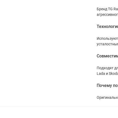
Бренд TG Ra
агрессивног
Технологи
Используютс
усталостны
Совместим
Подходят дл
Lada и Skod
Почему по
Оригинальны